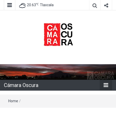
℃
20.63
Tlaxcala
Agencia de información e imagen
Cámara
Oscura
Cámara Oscura
Home
/