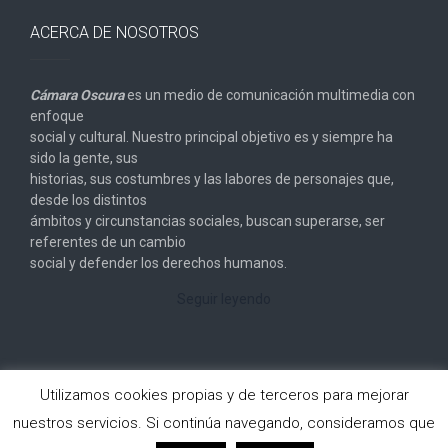
ACERCA DE NOSOTROS
Cámara Oscura
es un medio de comunicación multimedia con
enfoque
social y cultural. Nuestro principal objetivo es y siempre ha
sido la gente, sus
historias, sus costumbres y las labores de personajes que,
desde los distintos
ámbitos y circunstancias sociales, buscan superarse, ser
referentes de un cambio
social y defender los derechos humanos.
Seguir leyendo
Utilizamos cookies propias y de terceros para mejorar
nuestros servicios. Si continúa navegando, consideramos que
Copyright © 2026
Cámara Oscura
. All rights reserved.