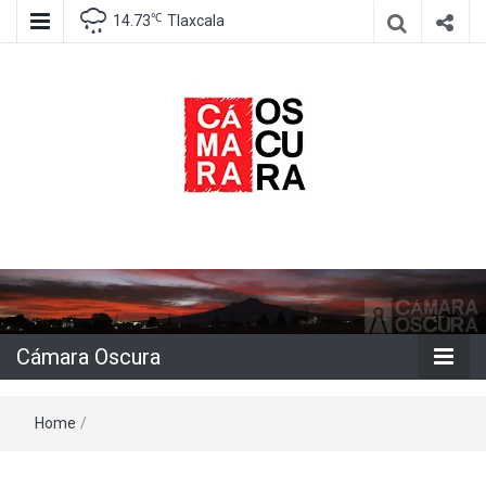
℃
14.73
Tlaxcala
Agencia de información e imagen
Cámara
Oscura
Cámara Oscura
Home
/