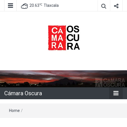
℃
20.63
Tlaxcala
Agencia de información e imagen
Cámara
Oscura
Cámara Oscura
Home
/