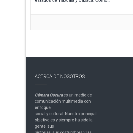
estados de Tlaxcala y Oaxaca. Como...
ACERCA DE NOSOTROS
Cámara Oscura
es un medio de
comunicación multimedia con
enfoque
social y cultural. Nuestro principal
objetivo es y siempre ha sido la
gente, sus
historias, sus costumbres y las