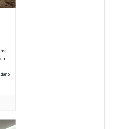
imal
ria
dadano