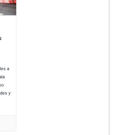
s
les a
ala
so
ades y