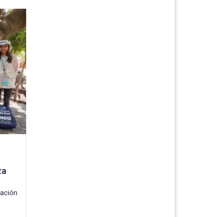
za
pación