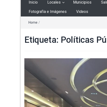
Inicio
Locales
Municipios
Sal
Fotografía e Imágenes
Videos
Home
/
Etiqueta:
Políticas Pú