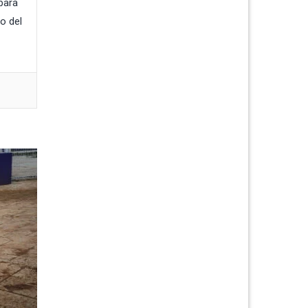
para
yo del