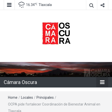
℃
16.34
Tlaxcala
Agencia de información e imagen
Cámara
Oscura
Cámara Oscura
Home
/
Locales
/
Principales
/
OCPA pide fortalecer Coordinación de Bienestar Animal en
Tlaxcala