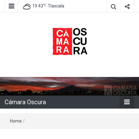
℃
19.43
Tlaxcala
Agencia de información e imagen
Cámara
Oscura
Cámara Oscura
Home
/