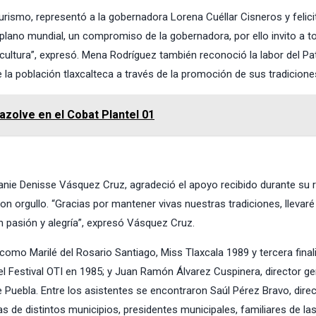
Turismo, representó a la gobernadora Lorena Cuéllar Cisneros y felici
l plano mundial, un compromiso de la gobernadora, por ello invito a t
 cultura”, expresó. Mena Rodríguez también reconoció la labor del P
e la población tlaxcalteca a través de la promoción de sus tradicione
azolve en el Cobat Plantel 01
phanie Denisse Vásquez Cruz, agradeció el apoyo recibido durante su 
n orgullo. “Gracias por mantener vivas nuestras tradiciones, llevaré
n pasión y alegría”, expresó Vásquez Cruz.
omo Marilé del Rosario Santiago, Miss Tlaxcala 1989 y tercera final
l Festival OTI en 1985; y Juan Ramón Álvarez Cuspinera, director ge
 Puebla. Entre los asistentes se encontraron Saúl Pérez Bravo, direc
s de distintos municipios, presidentes municipales, familiares de la