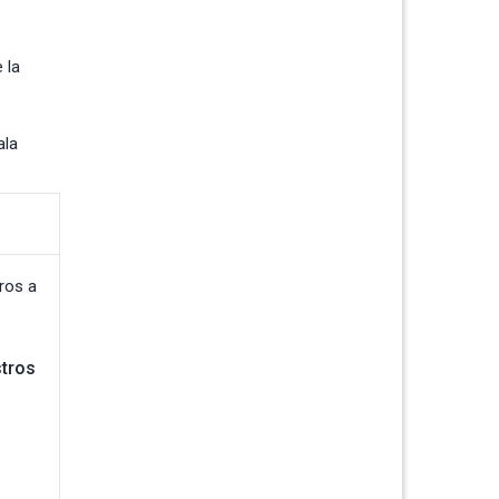
 la
ala
stros