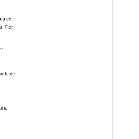
ria de
a “Flor
ez,
tante de
ura,