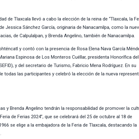
ad de Tlaxcala llevó a cabo la elección de la reina de “Tlaxcala, la Fe
de Jessica Sánchez García, originaria de Nanacamilpa, como la nuev
Macias, de Calpulalpan, y Brenda Angelino, también de Nanacamilpa.
cohténcatl y contó con la presencia de Rosa Elena Nava García Ménd
ariana Espinosa de Los Monteros Cuéllar, presidenta Honorífica del
 (SEFID), y del secretario de Turismo, Fabricio Mena Rodríguez. En su
 todas las participantes y celebró la elección de la nueva represen
as y Brenda Angelino tendrán la responsabilidad de promover la cult
a Feria de Ferias 2024”, que se celebrará del 25 de octubre al 18 de
66 se elige a la embajadora de la Feria de Tlaxcala, destacando la
.