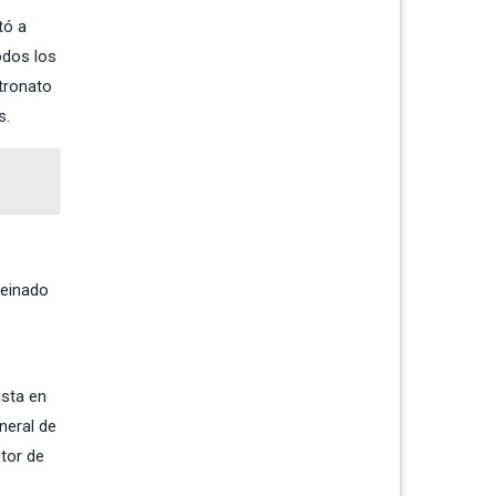
tó a
odos los
atronato
s.
reinado
ista en
neral de
tor de
s