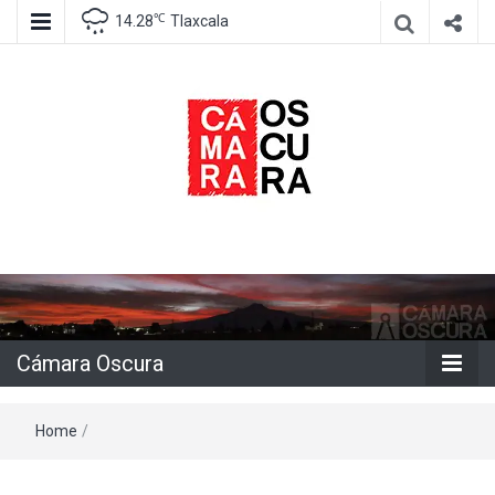
℃
14.28
Tlaxcala
Agencia de información e imagen
Cámara
Oscura
Cámara Oscura
Home
/