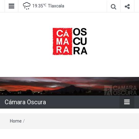
℃
19.35
Tlaxcala
Agencia de información e imagen
Cámara
Oscura
Cámara Oscura
Home
/