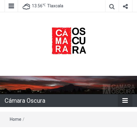
℃
13.56
Tlaxcala
Agencia de información e imagen
Cámara
Oscura
Cámara Oscura
Home
/