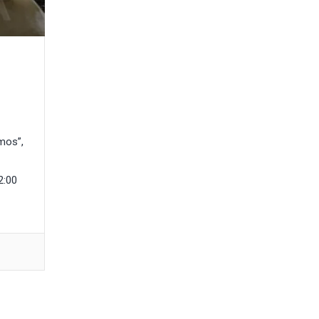
mos”,
2:00