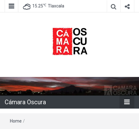
℃
15.25
Tlaxcala
Agencia de información e imagen
Cámara
Oscura
Cámara Oscura
Home
/