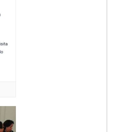
n
isita
lo