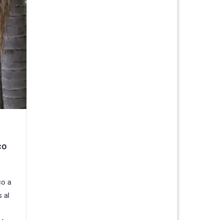
co
co a
 al
o