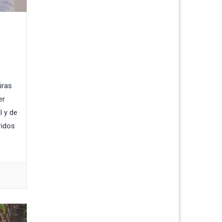
iras
er
l y de
ridos