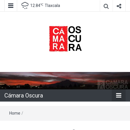
℃
12.84
Tlaxcala
Agencia de información e imagen
Cámara
Oscura
Cámara Oscura
Home
/