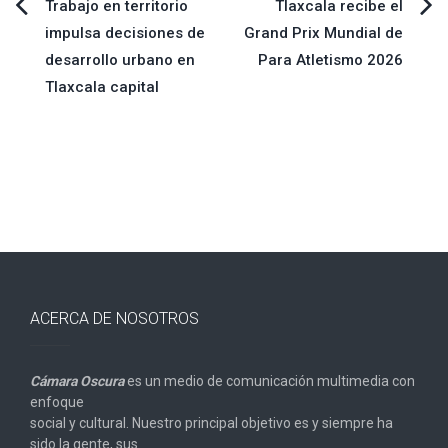
Navegación
Trabajo en territorio
Tlaxcala recibe el
impulsa decisiones de
Grand Prix Mundial de
de
desarrollo urbano en
Para Atletismo 2026
Tlaxcala capital
entradas
ACERCA DE NOSOTROS
Cámara Oscura
es un medio de comunicación multimedia con
enfoque
social y cultural. Nuestro principal objetivo es y siempre ha
sido la gente, sus