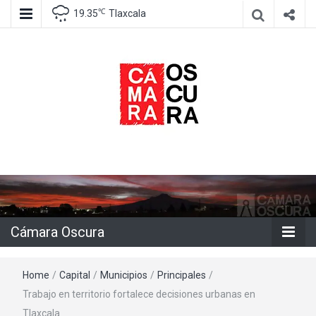
℃
19.35
Tlaxcala
Agencia de información e imagen
Cámara
Oscura
Cámara Oscura
Home
/
Capital
/
Municipios
/
Principales
/
Trabajo en territorio fortalece decisiones urbanas en
Tlaxcala