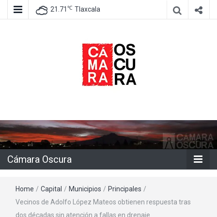
℃
21.71
Tlaxcala
Agencia de información e imagen
Cámara
Oscura
Cámara Oscura
Home
/
Capital
/
Municipios
/
Principales
/
Vecinos de Adolfo López Mateos obtienen respuesta tras
dos décadas sin atención a fallas en drenaje