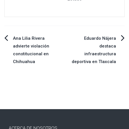
Navegación
Ana Lilia Rivera
Eduardo Nájera
advierte violación
destaca
de
constitucional en
infraestructura
Chihuahua
deportiva en Tlaxcala
entradas
ACERCA DE NOSOTROS