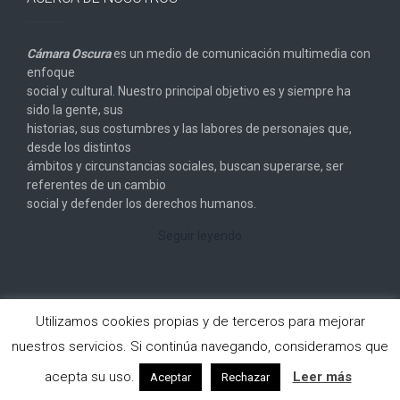
Cámara Oscura
es un medio de comunicación multimedia con
enfoque
social y cultural. Nuestro principal objetivo es y siempre ha
sido la gente, sus
historias, sus costumbres y las labores de personajes que,
desde los distintos
ámbitos y circunstancias sociales, buscan superarse, ser
referentes de un cambio
social y defender los derechos humanos.
Seguir leyendo
Utilizamos cookies propias y de terceros para mejorar
nuestros servicios. Si continúa navegando, consideramos que
Copyright © 2026
Cámara Oscura
. All rights reserved.
acepta su uso.
Leer más
Aceptar
Rechazar
Designed by
FameThemes