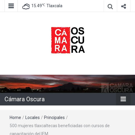
℃
15.49
Tlaxcala
Agencia de información e imagen
Cámara
Oscura
Cámara Oscura
Home
/
Locales
/
Principales
/
500 mujeres tlaxcaltecas beneficiadas con cursos de
capacitación del IEM