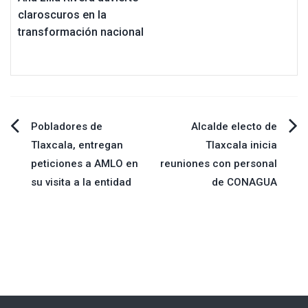
claroscuros en la
transformación nacional
Navegación
Pobladores de
Alcalde electo de
Tlaxcala, entregan
Tlaxcala inicia
de
peticiones a AMLO en
reuniones con personal
su visita a la entidad
de CONAGUA
entradas