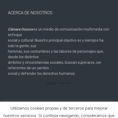
ACERCA DE NOSOTROS
Cámara Oscura
es un medio de comunicación multimedia con
enfoque
social y cultural. Nuestro principal objetivo es y siempre ha
sido la gente, sus
historias, sus costumbres y las labores de personajes que,
desde los distintos
ámbitos y circunstancias sociales, buscan superarse, ser
referentes de un cambio
social y defender los derechos humanos.
Seguir leyendo
Utilizamos cookies propias y de terceros para mejorar
nuestros servicios. Si continúa navegando, consideramos que
Copyright © 2026
Cámara Oscura
. All rights reserved.