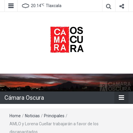
℃
20.14
Tlaxcala
Agencia de información e imagen
Cámara
Oscura
Cámara Oscura
Home
/
Noticias
/
Principales
/
AMLO y Lorena Cuellar trabajarán a favor de los
discapacitados