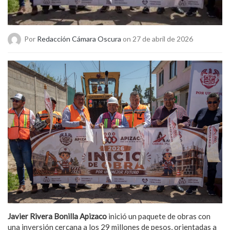
Por
Redacción Cámara Oscura
on 27 de abril de 2026
Javier Rivera Bonilla Apizaco
inició un paquete de obras con
una inversión cercana a los 29 millones de pesos, orientadas a