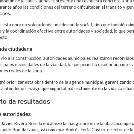
doquín de la calle Caobas representa una respuesta concreta a una 
urante años las condiciones del terreno dificultaban el tránsito y g
cinos.
de esta obra no solo atiende una demanda social, sino que también sim
a y la coordinación efectiva entre autoridades y sociedad, lo que per
ecto.
nda ciudadana
vio a la construcción, autoridades municipales realizaron recorridos
incipales necesidades de la vialidad, lo que permitió diseñar una inter
nes reales de la zona.
gró priorizar esta obra dentro de la agenda municipal, garantizando 
 a atender un rezago que impactaba directamente en la vida cotidiana
to da resultados
e autoridades
l Javier Rivera Bonilla encabezó la inauguración de la obra, acompañ
nando Bonilla Nava, así como por Andrés Feria Castro, director de 