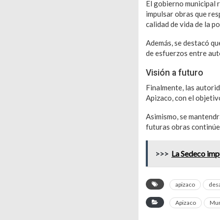
El gobierno municipal 
impulsar obras que res
calidad de vida de la p
Además, se destacó que
de esfuerzos entre auto
Visión a futuro
Finalmente, las autori
Apizaco, con el objetiv
Asimismo, se mantendrá
futuras obras continúe
>>>
La Sedeco impu
apizaco
desa
Apizaco
Mun