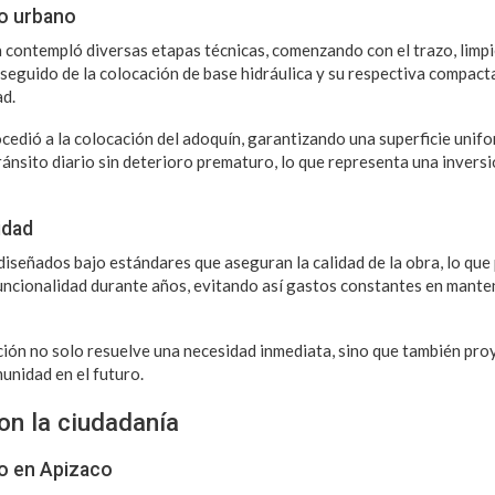
to urbano
a contempló diversas etapas técnicas, comenzando con el trazo, limpi
, seguido de la colocación de base hidráulica y su respectiva compact
ad.
cedió a la colocación del adoquín, garantizando una superficie unif
ránsito diario sin deterioro prematuro, lo que representa una inversi
idad
iseñados bajo estándares que aseguran la calidad de la obra, lo que p
ncionalidad durante años, evitando así gastos constantes en mante
nción no solo resuelve una necesidad inmediata, sino que también pro
unidad en el futuro.
n la ciudadanía
uo en Apizaco