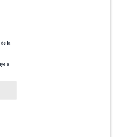
 de la
uye a