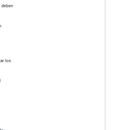
e deben
o
ar los
l