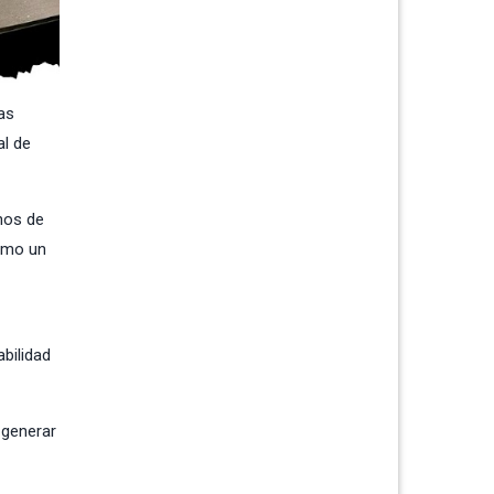
as
al de
inos de
como un
bilidad
 generar