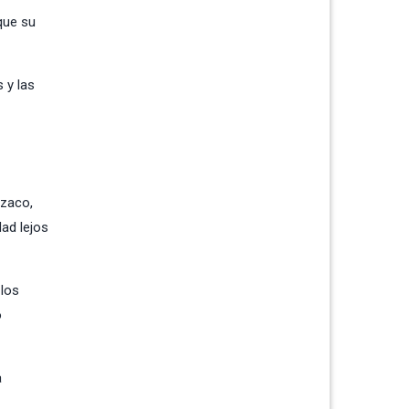
que su
 y las
izaco,
ad lejos
 los
o
a