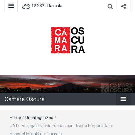
℃
12.28
Tlaxcala
Agencia de información e imagen
Cámara
Oscura
Cámara Oscura
Home
/
Uncategorized
/
UATx entrega sillas de ruedas con diseño humanista al
Hospital Infantil de Tlaxcala