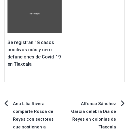
Se registran 18 casos
positivos más y cero
defunciones de Covid-19
en Tlaxcala
Navegación
Ana Lilia Rivera
Alfonso Sánchez
comparte Rosca de
García celebra Día de
de
Reyes con sectores
Reyes en colonias de
que sostienen a
Tlaxcala