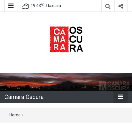
℃
19.43
Tlaxcala
Agencia de información e imagen
Cámara
Oscura
Cámara Oscura
Home
/