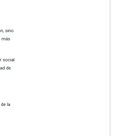
n, sino
s más
r social
dad de
 de la