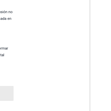
usión no
sada en
ormar
tal