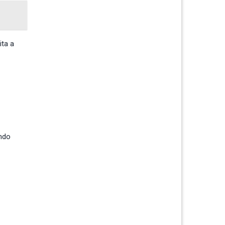
ita a
ando