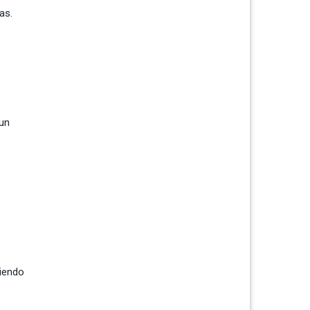
as.
 un
viendo