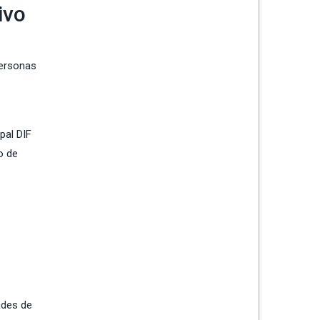
ivo
personas
pal DIF
o de
ades de