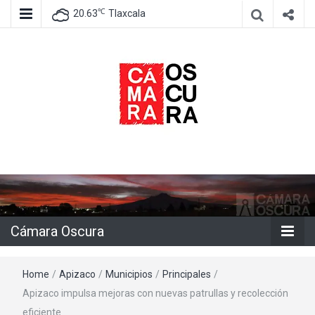
℃
20.63
Tlaxcala
Agencia de información e imagen
Cámara
Oscura
Cámara Oscura
Home
/
Apizaco
/
Municipios
/
Principales
/
Apizaco impulsa mejoras con nuevas patrullas y recolección
eficiente