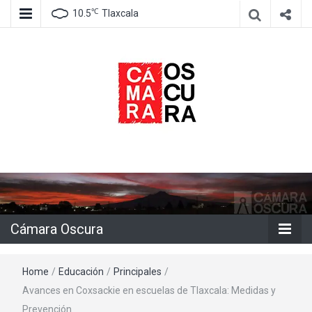
℃
10.5
Tlaxcala
Agencia de información e imagen
Cámara
Oscura
Cámara Oscura
Home
/
Educación
/
Principales
/
Avances en Coxsackie en escuelas de Tlaxcala: Medidas y
Prevención