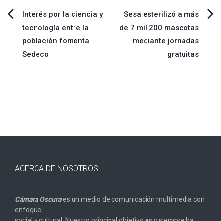
Navegación
Interés por la ciencia y
Sesa esterilizó a más
tecnología entre la
de 7 mil 200 mascotas
de
población fomenta
mediante jornadas
Sedeco
gratuitas
entradas
ACERCA DE NOSOTROS
Cámara Oscura
es un medio de comunicación multimedia con
enfoque
social y cultural. Nuestro principal objetivo es y siempre ha