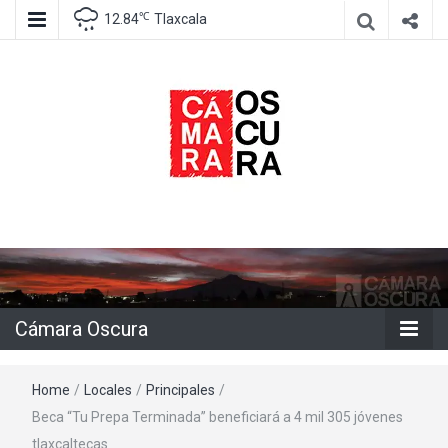
℃
12.84
Tlaxcala
Agencia de información e imagen
Cámara
Oscura
Cámara Oscura
Home
/
Locales
/
Principales
/
Beca “Tu Prepa Terminada” beneficiará a 4 mil 305 jóvenes
tlaxcaltecas