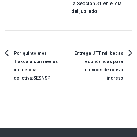
la Sección 31 en el día
del jubilado
Navegación
Por quinto mes
Entrega UTT mil becas
Tlaxcala con menos
económicas para
de
incidencia
alumnos de nuevo
delictiva:SESNSP
ingreso
entradas