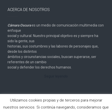
ACERCA DE NOSOTROS
Cámara Oscura
es un medio de comunicación multimedia con
enfoque
social y cultural. Nuestro principal objetivo es y siempre ha
sido la gente, sus
historias, sus costumbres y las labores de personajes que,
desde los distintos
ámbitos y circunstancias sociales, buscan superarse, ser
referentes de un cambio
social y defender los derechos humanos.
Seguir leyendo
Utilizamos cookies propias y de terceros para mejorar
nuestros servicios. Si continúa navegando, consideramos que
Copyright © 2026
Cámara Oscura
. All rights reserved.