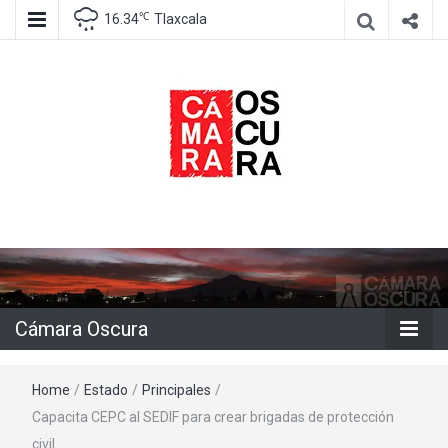
℃
16.34
Tlaxcala
Agencia de información e imagen
Cámara
Oscura
Cámara Oscura
Home
/
Estado
/
Principales
/
Capacita CEPC al SEDIF para crear brigadas de protección
civil