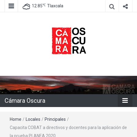
℃
12.85
Tlaxcala
Agencia de información e imagen
Cámara
Oscura
Cámara Oscura
Home
/
Locales
/
Principales
/
Capacita COBAT a directivos y docentes para la aplicación de
la prueba PLANEA 2020