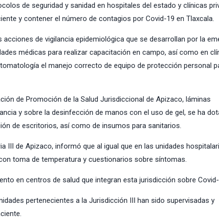
colos de seguridad y sanidad en hospitales del estado y clínicas pri
aciente y contener el número de contagios por Covid-19 en Tlaxcala.
acciones de vigilancia epidemiológica que se desarrollan por la em
idades médicas para realizar capacitación en campo, así como en clí
stomatología el manejo correcto de equipo de protección personal pa
ción de Promoción de la Salud Jurisdiccional de Apizaco, láminas
ancia y sobre la desinfección de manos con el uso de gel, se ha do
ón de escritorios, así como de insumos para sanitarios.
a III de Apizaco, informó que al igual que en las unidades hospitalari
ión con toma de temperatura y cuestionarios sobre síntomas.
iento en centros de salud que integran esta jurisdicción sobre Covid-
idades pertenecientes a la Jurisdicción III han sido supervisadas y
ciente.