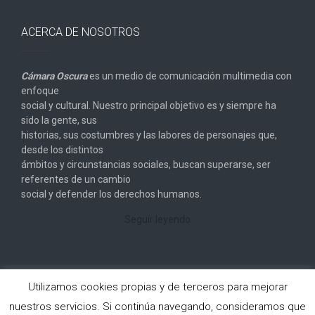
ACERCA DE NOSOTROS
Cámara Oscura
es un medio de comunicación multimedia con
enfoque
social y cultural. Nuestro principal objetivo es y siempre ha
sido la gente, sus
historias, sus costumbres y las labores de personajes que,
desde los distintos
ámbitos y circunstancias sociales, buscan superarse, ser
referentes de un cambio
social y defender los derechos humanos.
Seguir leyendo
Utilizamos cookies propias y de terceros para mejorar
nuestros servicios. Si continúa navegando, consideramos que
Copyright © 2026
Cámara Oscura
. All rights reserved.