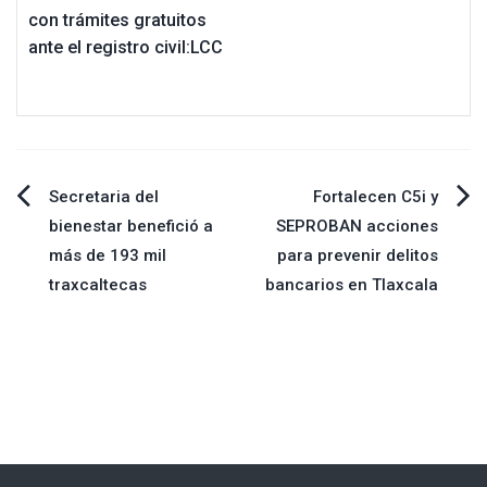
con trámites gratuitos
ante el registro civil:LCC
Navegación
Secretaria del
Fortalecen C5i y
bienestar benefició a
SEPROBAN acciones
de
más de 193 mil
para prevenir delitos
traxcaltecas
bancarios en Tlaxcala
entradas