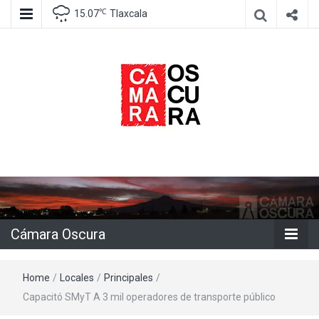
℃
15.07
Tlaxcala
Agencia de información e imagen
Cámara
Oscura
Cámara Oscura
Home
/
Locales
/
Principales
/
Capacitó SMyT A 3 mil operadores de transporte público