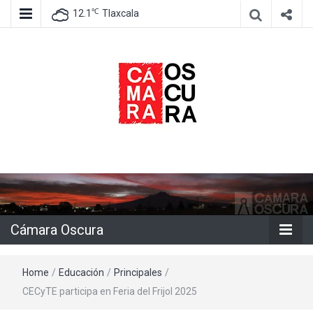
℃
12.1
Tlaxcala
Agencia de información e imagen
Cámara
Oscura
Cámara Oscura
Home
/
Educación
/
Principales
/
CECyTE participa en Feria del Frijol 2025