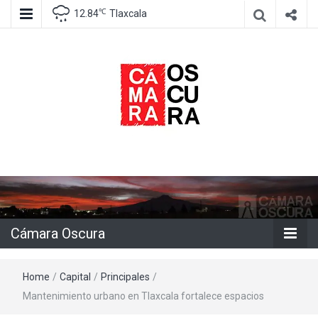
℃
12.84
Tlaxcala
Agencia de información e imagen
Cámara
Oscura
Cámara Oscura
Home
/
Capital
/
Principales
/
Mantenimiento urbano en Tlaxcala fortalece espacios