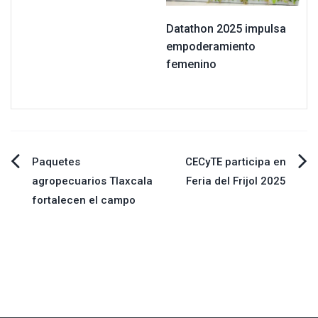
Datathon 2025 impulsa
empoderamiento
femenino
Navegación
Paquetes
CECyTE participa en
agropecuarios Tlaxcala
Feria del Frijol 2025
de
fortalecen el campo
entradas