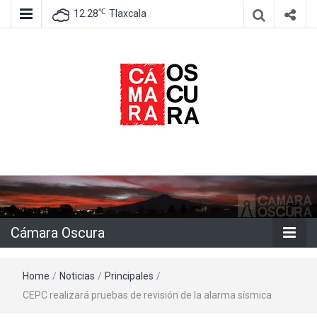
℃
12.28
Tlaxcala
Agencia de información e imagen
Cámara
Oscura
Cámara Oscura
Home
/
Noticias
/
Principales
/
CEPC realizará pruebas de revisión de la alarma sísmica