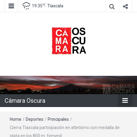
℃
19.35
Tlaxcala
Agencia de información e imagen
Cámara
Oscura
Cámara Oscura
Home
/
Deportes
/
Principales
/
Cierra Tlaxcala participación en atletismo con medalla de
plata en los 800 m. femenil