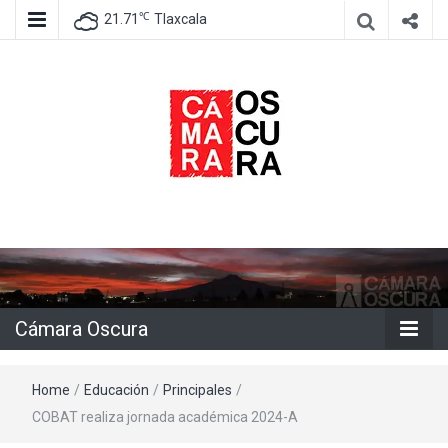
℃
21.71
Tlaxcala
Agencia de información e imagen
Cámara
Oscura
Cámara Oscura
Home
/
Educación
/
Principales
/
COBAT realiza jornada académica 2024-A