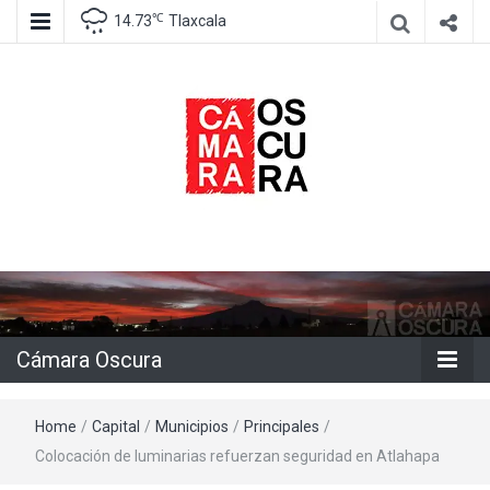
℃
14.73
Tlaxcala
Agencia de información e imagen
Cámara
Oscura
Cámara Oscura
Home
/
Capital
/
Municipios
/
Principales
/
Colocación de luminarias refuerzan seguridad en Atlahapa