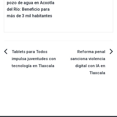
pozo de agua en Acxotla
del Río: Beneficio para
más de 3 mil habitantes
Navegación
Tablets para Todos
Reforma penal
impulsa juventudes con
sanciona violencia
de
tecnología en Tlaxcala
digital con IA en
Tlaxcala
entradas