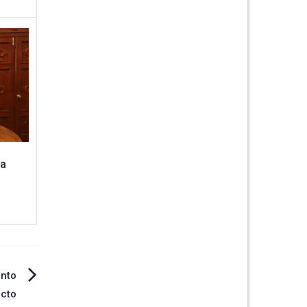
ra
ento
acto