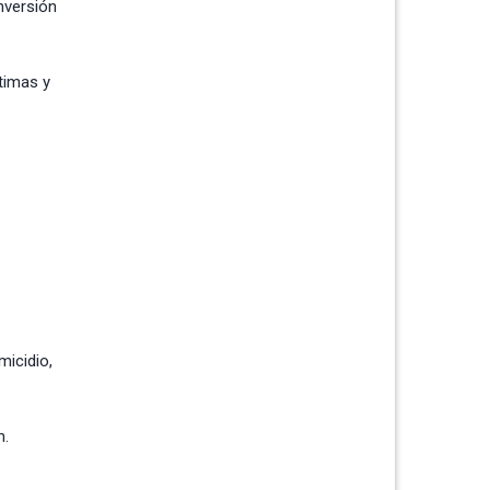
nversión
timas y
micidio,
n.