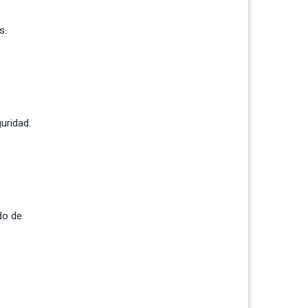
s.
uridad.
do de