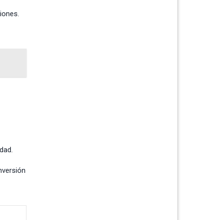
iones.
dad.
nversión