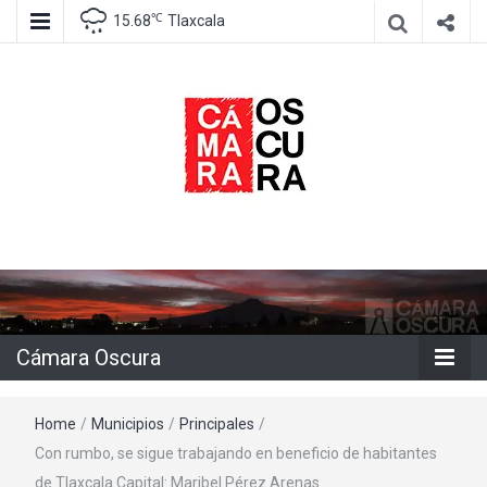
℃
15.68
Tlaxcala
Agencia de información e imagen
Cámara
Oscura
Cámara Oscura
Home
/
Municipios
/
Principales
/
Con rumbo, se sigue trabajando en beneficio de habitantes
de Tlaxcala Capital: Maribel Pérez Arenas