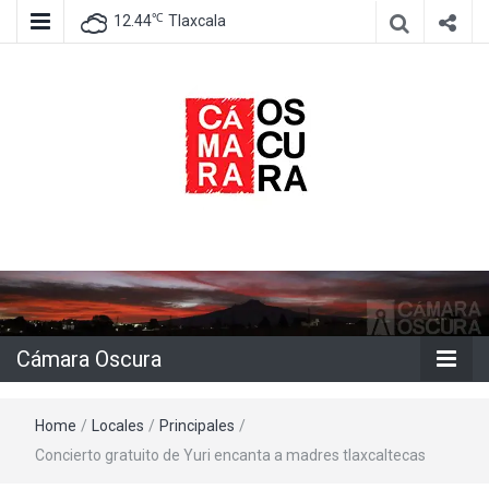
℃
12.44
Tlaxcala
Agencia de información e imagen
Cámara
Oscura
Cámara Oscura
Home
/
Locales
/
Principales
/
Concierto gratuito de Yuri encanta a madres tlaxcaltecas