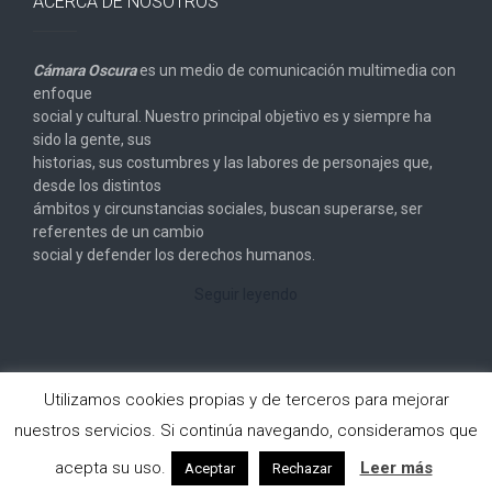
ACERCA DE NOSOTROS
Cámara Oscura
es un medio de comunicación multimedia con
enfoque
social y cultural. Nuestro principal objetivo es y siempre ha
sido la gente, sus
historias, sus costumbres y las labores de personajes que,
desde los distintos
ámbitos y circunstancias sociales, buscan superarse, ser
referentes de un cambio
social y defender los derechos humanos.
Seguir leyendo
Utilizamos cookies propias y de terceros para mejorar
nuestros servicios. Si continúa navegando, consideramos que
Copyright © 2026
Cámara Oscura
. All rights reserved.
acepta su uso.
Leer más
Aceptar
Rechazar
Designed by
FameThemes