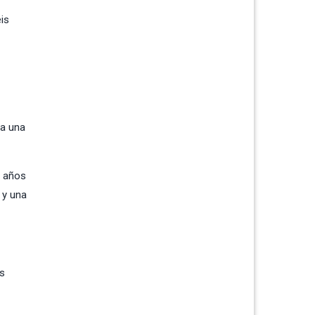
is
 a una
1 años
 y una
os