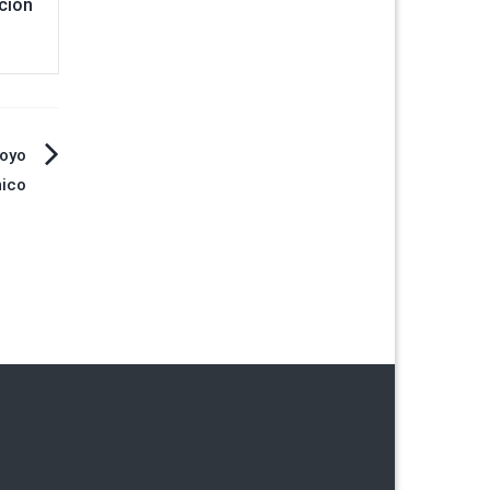
ción
poyo
ico