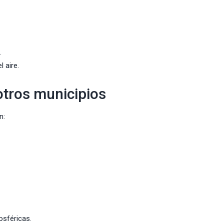
.
 aire.
otros municipios
n:
sféricas.