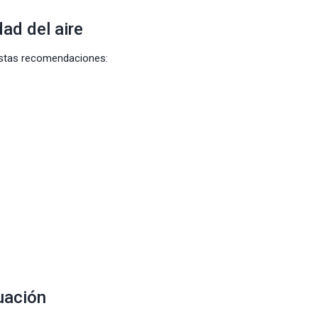
ad del aire
estas recomendaciones:
.
uación