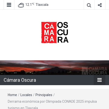
℃
12.1
Tlaxcala
Agencia de información e imagen
Cámara
Oscura
Cámara Oscura
Home
/
Locales
/
Principales
/
Derrama económica por Olimpiada CONADE 2025 impulsa
turismo en Tlaxcala