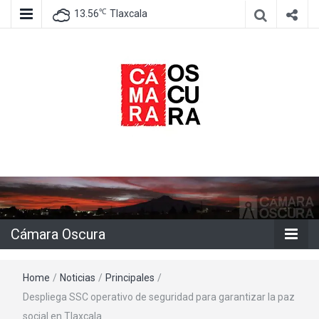
℃
13.56
Tlaxcala
Agencia de información e imagen
Cámara
Oscura
Cámara Oscura
Home
/
Noticias
/
Principales
/
Despliega SSC operativo de seguridad para garantizar la paz
social en Tlaxcala