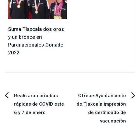
Suma Tlaxcala dos oros
y un bronce en
Paranacionales Conade
2022
Navegación
Realizarán pruebas
Ofrece Ayuntamiento
rápidas de COVID este
de Tlaxcala impresión
de
6 y 7 de enero
de certificado de
vacunación
entradas