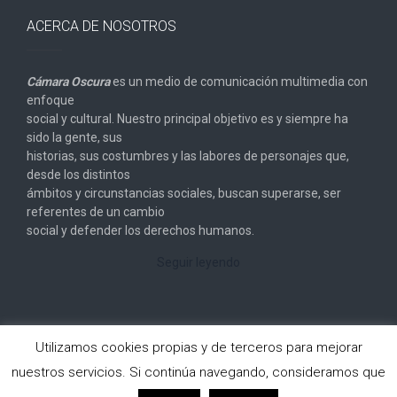
ACERCA DE NOSOTROS
Cámara Oscura
es un medio de comunicación multimedia con
enfoque
social y cultural. Nuestro principal objetivo es y siempre ha
sido la gente, sus
historias, sus costumbres y las labores de personajes que,
desde los distintos
ámbitos y circunstancias sociales, buscan superarse, ser
referentes de un cambio
social y defender los derechos humanos.
Seguir leyendo
Utilizamos cookies propias y de terceros para mejorar
nuestros servicios. Si continúa navegando, consideramos que
Copyright © 2026
Cámara Oscura
. All rights reserved.