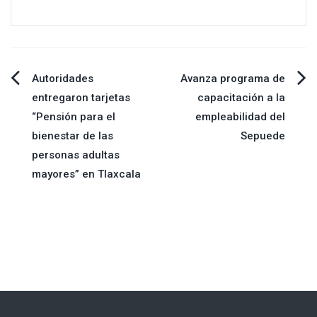
Navegación
Autoridades
Avanza programa de
entregaron tarjetas
capacitación a la
de
“Pensión para el
empleabilidad del
bienestar de las
Sepuede
entradas
personas adultas
mayores” en Tlaxcala