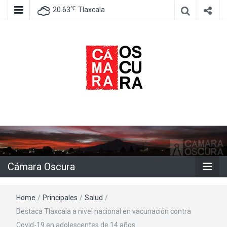
℃
20.63
Tlaxcala
Agencia de información e imagen
Cámara
Oscura
Cámara Oscura
Home
/
Principales
/
Salud
/
Destaca Tlaxcala a nivel nacional en vacunación contra
Covid-19 en adolescentes de 14 años