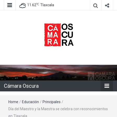
℃
11.62
Tlaxcala
Agencia de información e imagen
Cámara
Oscura
Cámara Oscura
Home
/
Educación
/
Principales
/
Día del Maestro y la Maestra se celebra con reconocimientos
en Tlaxcala