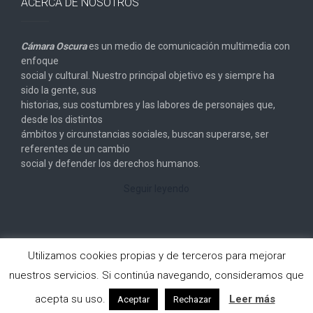
ACERCA DE NOSOTROS
Cámara Oscura
es un medio de comunicación multimedia con
enfoque
social y cultural. Nuestro principal objetivo es y siempre ha
sido la gente, sus
historias, sus costumbres y las labores de personajes que,
desde los distintos
ámbitos y circunstancias sociales, buscan superarse, ser
referentes de un cambio
social y defender los derechos humanos.
Seguir leyendo
Utilizamos cookies propias y de terceros para mejorar
nuestros servicios. Si continúa navegando, consideramos que
Copyright © 2026
Cámara Oscura
. All rights reserved.
acepta su uso.
Leer más
Aceptar
Rechazar
Designed by
FameThemes