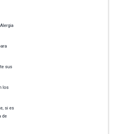
Alergia
para
cte sus
n los
e, si es
a de