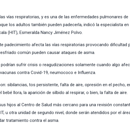
las vías respiratorias, y es una de las enfermedades pulmonares de
e los adultos también pueden padecerla, indicó la especialista en 
axcala (HIT), Esmeralda Nancy Jiménez Polvo.
e padecimiento afecta las vías respiratorias provocando dificultad 
 el resfriado común pueden causar ataques de asma.
d, podrían sufrir crisis o reagudizaciones solamente cuando algo afe
 vacunas contra Covid-19, neumococo e Influenza.
 sibilancias, tos persistente, falta de aire, opresión en el pecho, e
 llora, la aparición de silbido al respirar, o bien, la falta de aire.
sus hijos al Centro de Salud más cercano para una revisión constant
HIT, u otra unidad de segundo nivel, donde serán atendidos por el áre
ndar tratamiento contra el asma.