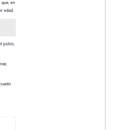
 que, en
er edad.
l polvo,
nar,
ecuado