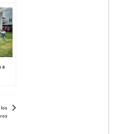
 a
 los
ros