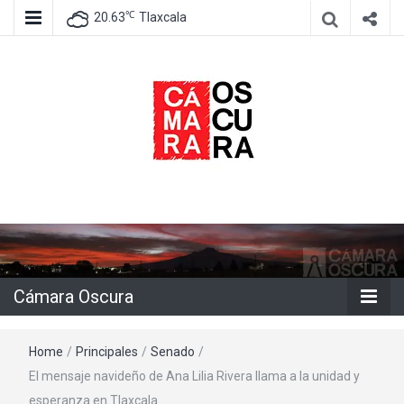
℃
20.63
Tlaxcala
Agencia de información e imagen
Cámara
Oscura
Cámara Oscura
Home
/
Principales
/
Senado
/
El mensaje navideño de Ana Lilia Rivera llama a la unidad y
esperanza en Tlaxcala