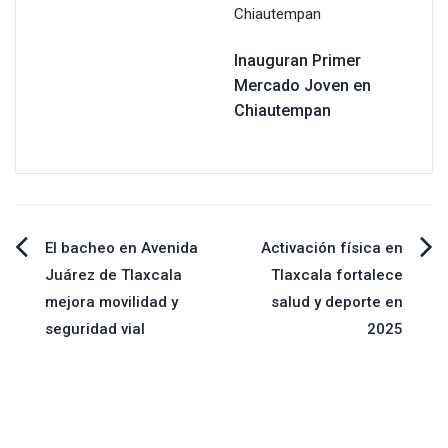
Inauguran Primer
Mercado Joven en
Chiautempan
Navegación
El bacheo en Avenida
Activación física en
Juárez de Tlaxcala
Tlaxcala fortalece
de
mejora movilidad y
salud y deporte en
seguridad vial
2025
entradas