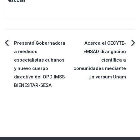
escolar
Navegación
Presentó Gobernadora
Acerca el CECYTE-
a médicos
EMSAD divulgación
de
especialistas cubanos
científica a
y nuevo cuerpo
comunidades mediante
entradas
directivo del OPD IMSS-
Universum Unam
BIENESTAR-SESA