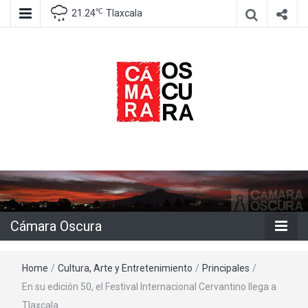
℃
21.24
Tlaxcala
Agencia de información e imagen
Cámara
Oscura
Cámara Oscura
Home
/
Cultura, Arte y Entretenimiento
/
Principales
/
En su edición 50, el Festival Internacional Cervantino llega a
Tlaxcala